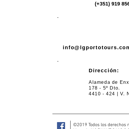
(+351) 919 85
info@lgportotours.co
Dirección:
Alameda de Enx
178 - 5º Dto.
4410 - 424 | V. 
©2019 Todos los derechos r